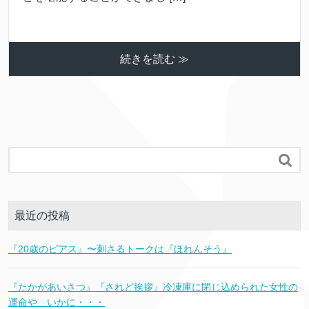
続きを読む ≫

最近の投稿
『20歳のピアス』〜刺さるトークは『ほれんそう』
『たかがあいさつ』『されど挨拶』冷凍庫に閉じ込められた女性の
運命や いかに・・・