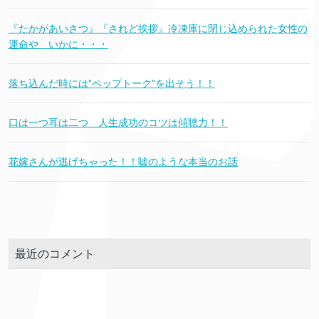
『たかがあいさつ』『されど挨拶』冷凍庫に閉じ込められた女性の
運命や いかに・・・
落ち込んだ時には”ペップトーク”を出そう！！
口は一つ耳は二つ 人生成功のコツは傾聴力！！
花嫁さんが逃げちゃった！！嘘のような本当のお話
最近のコメント