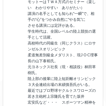
モットーはＴＷＡ方式のセミナー（楽し
い わかりやすい ありがたい）
講演の名手としても知られ“一瞬”で、相
手の“心”をつかみ自然に“やる気”に
させる講演には定評がある。
学生時代は、全国レベルの陸上競技の選
手として活躍。
高校時代の同級生（同じクラス）にロサ
ンゼルスオリンピック
柔道無差別級金メダリスト、現J O C理事
長の山下泰裕氏。
元ヨネックス社長（現・相談役）林田草
樹氏。
陸上部の後輩に陸上短距離オリンピック
３大会連続出場の末績慎吾氏がいる。
最近ではプロ野球ヤクルトスワローズの
若き主砲村上宗隆氏を育てた坂井
宏安氏など・・・ スポーツマン精神を