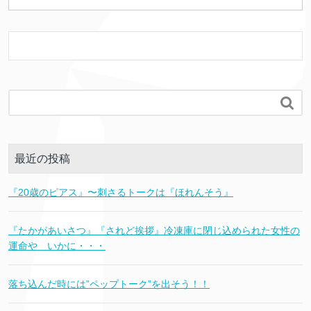

最近の投稿
『20歳のピアス』〜刺さるトークは『ほれんそう』
『たかがあいさつ』『されど挨拶』冷凍庫に閉じ込められた女性の
運命や いかに・・・
落ち込んだ時には”ペップトーク”を出そう！！