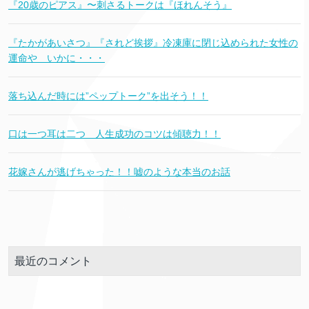
『20歳のピアス』〜刺さるトークは『ほれんそう』
『たかがあいさつ』『されど挨拶』冷凍庫に閉じ込められた女性の
運命や いかに・・・
落ち込んだ時には”ペップトーク”を出そう！！
口は一つ耳は二つ 人生成功のコツは傾聴力！！
花嫁さんが逃げちゃった！！嘘のような本当のお話
最近のコメント