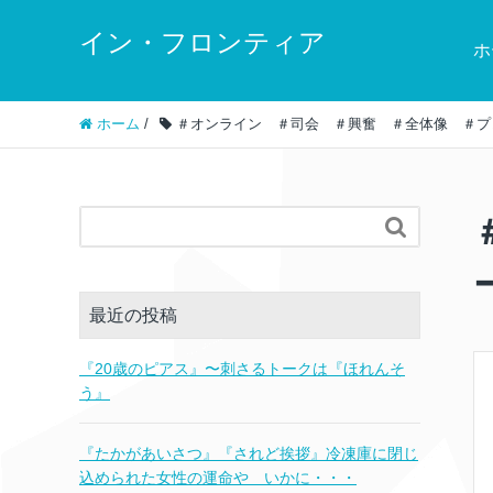
イン・フロンティア
ホ
ホーム
/
＃オンライン ＃司会 ＃興奮 ＃全体像 ＃プ

最近の投稿
『20歳のピアス』〜刺さるトークは『ほれんそ
う』
『たかがあいさつ』『されど挨拶』冷凍庫に閉じ
込められた女性の運命や いかに・・・