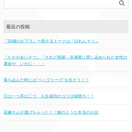

最近の投稿
『20歳のピアス』〜刺さるトークは『ほれんそう』
『たかがあいさつ』『されど挨拶』冷凍庫に閉じ込められた女性の
運命や いかに・・・
落ち込んだ時には”ペップトーク”を出そう！！
口は一つ耳は二つ 人生成功のコツは傾聴力！！
花嫁さんが逃げちゃった！！嘘のような本当のお話