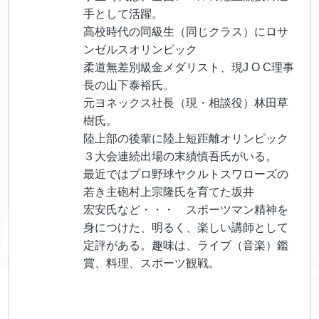
手として活躍。
高校時代の同級生（同じクラス）にロサ
ンゼルスオリンピック
柔道無差別級金メダリスト、現J O C理事
長の山下泰裕氏。
元ヨネックス社長（現・相談役）林田草
樹氏。
陸上部の後輩に陸上短距離オリンピック
３大会連続出場の末績慎吾氏がいる。
最近ではプロ野球ヤクルトスワローズの
若き主砲村上宗隆氏を育てた坂井
宏安氏など・・・ スポーツマン精神を
身につけた、明るく、楽しい講師として
定評がある。趣味は、ライブ（音楽）鑑
賞、料理、スポーツ観戦。