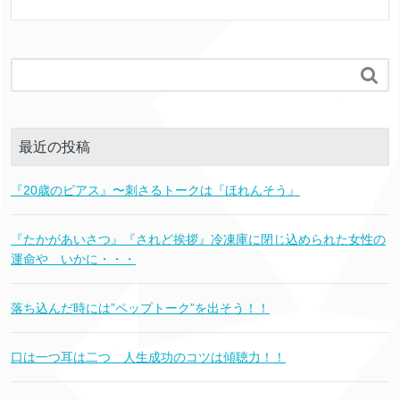

最近の投稿
『20歳のピアス』〜刺さるトークは『ほれんそう』
『たかがあいさつ』『されど挨拶』冷凍庫に閉じ込められた女性の
運命や いかに・・・
落ち込んだ時には”ペップトーク”を出そう！！
口は一つ耳は二つ 人生成功のコツは傾聴力！！