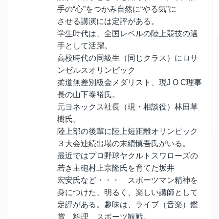
手の“心”をつかみ自然に“やる気”に
させる講演には定評がある。
学生時代は、全国レベルの陸上競技の選
手として活躍。
高校時代の同級生（同じクラス）にロサ
ンゼルスオリンピック
柔道無差別級金メダリスト、現J O C理事
長の山下泰裕氏。
元ヨネックス社長（現・相談役）林田草
樹氏。
陸上部の後輩に陸上短距離オリンピック
３大会連続出場の末績慎吾氏がいる。
最近ではプロ野球ヤクルトスワローズの
若き主砲村上宗隆氏を育てた坂井
宏安氏など・・・ スポーツマン精神を
身につけた、明るく、楽しい講師として
定評がある。趣味は、ライブ（音楽）鑑
賞、料理、スポーツ観戦。