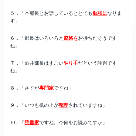
５．「本部長とお話しているととても
勉強に
なりま
す」
６．「部長はいろいろと
資格を
お持ちだそうです
ね」
７．「酒井部長はすごい
やり手
だという評判です
ね」
８．「さすが
専門家
ですね」
９．「いつも机の上が
整理
されていますね」
10．「
読書家
ですね。今何をお読みですか」