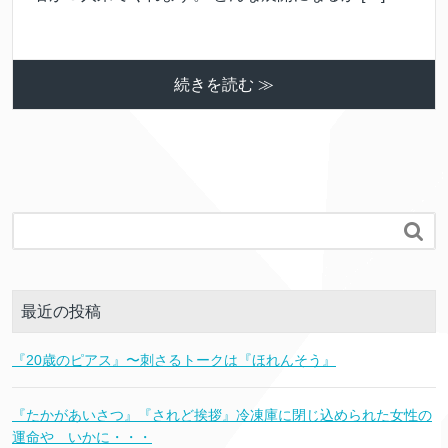
続きを読む ≫

最近の投稿
『20歳のピアス』〜刺さるトークは『ほれんそう』
『たかがあいさつ』『されど挨拶』冷凍庫に閉じ込められた女性の
運命や いかに・・・