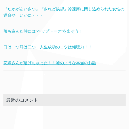
『たかがあいさつ』『されど挨拶』冷凍庫に閉じ込められた女性の
運命や いかに・・・
落ち込んだ時には”ペップトーク”を出そう！！
口は一つ耳は二つ 人生成功のコツは傾聴力！！
花嫁さんが逃げちゃった！！嘘のような本当のお話
最近のコメント