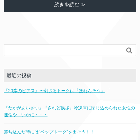
続きを読む ≫

最近の投稿
『20歳のピアス』〜刺さるトークは『ほれんそう』
『たかがあいさつ』『されど挨拶』冷凍庫に閉じ込められた女性の
運命や いかに・・・
落ち込んだ時には”ペップトーク”を出そう！！