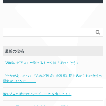

最近の投稿
『20歳のピアス』〜刺さるトークは『ほれんそう』
『たかがあいさつ』『されど挨拶』冷凍庫に閉じ込められた女性の
運命や いかに・・・
落ち込んだ時には”ペップトーク”を出そう！！