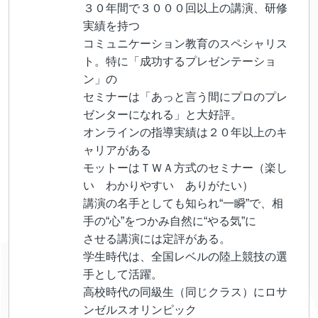
３０年間で３０００回以上の講演、研修
実績を持つ
コミュニケーション教育のスペシャリス
ト。特に「成功するプレゼンテーショ
ン」の
セミナーは「あっと言う間にプロのプレ
ゼンターになれる」と大好評。
オンラインの指導実績は２０年以上のキ
ャリアがある
モットーはＴＷＡ方式のセミナー（楽し
い わかりやすい ありがたい）
講演の名手としても知られ“一瞬”で、相
手の“心”をつかみ自然に“やる気”に
させる講演には定評がある。
学生時代は、全国レベルの陸上競技の選
手として活躍。
高校時代の同級生（同じクラス）にロサ
ンゼルスオリンピック