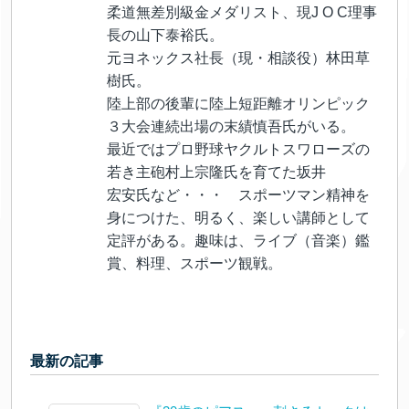
柔道無差別級金メダリスト、現J O C理事
長の山下泰裕氏。
元ヨネックス社長（現・相談役）林田草
樹氏。
陸上部の後輩に陸上短距離オリンピック
３大会連続出場の末績慎吾氏がいる。
最近ではプロ野球ヤクルトスワローズの
若き主砲村上宗隆氏を育てた坂井
宏安氏など・・・ スポーツマン精神を
身につけた、明るく、楽しい講師として
定評がある。趣味は、ライブ（音楽）鑑
賞、料理、スポーツ観戦。
最新の記事