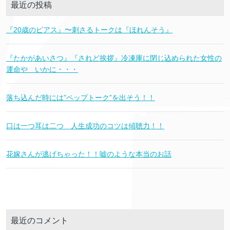
最近の投稿
『20歳のピアス』〜刺さるトークは『ほれんそう』
『たかがあいさつ』『されど挨拶』冷凍庫に閉じ込められた女性の
運命や いかに・・・
落ち込んだ時には”ペップトーク”を出そう！！
口は一つ耳は二つ 人生成功のコツは傾聴力！！
花嫁さんが逃げちゃった！！嘘のような本当のお話
最近のコメント